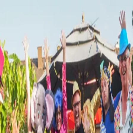
Home
/
Netzwerk
/
Mitgliedsverzeichnis
Foto:
Carolin Pommert
Solo
Witten
Achja!-Theater
Lessingstraße 11
58452
Witten
info@achja-theater.de
achja-theater.de
instagram